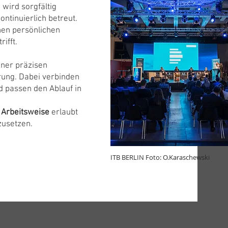
wird sorgfältig
ntinuierlich betreut.
nen persönlichen
ifft.
iner präzisen
rung. Dabei verbinden
d passen den Ablauf in
 Arbeitsweise
erlaubt
usetzen.​
ITB BERLIN Foto: O.Karaschewski